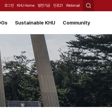
로그인
KHU Home
발전기금
인포21
Webmail
DGs
Sustainable KHU
Community