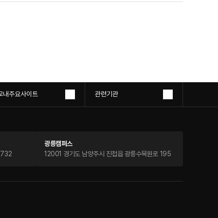
교내주요사이트
관련기관
광릉캠퍼스
732
12001 경기도 남양주시 진접읍 광릉수목원로 195