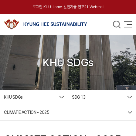
로그인
KHU Home
발전기금
인포21
Webmail
KHU SDGs
KHU SDGs
SDG 13
CLIMATE ACTION - 2025