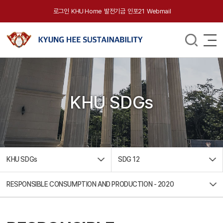
로그인
KHU Home
발전기금
인포21
Webmail
KHU SDGs
KHU SDGs
SDG 12
RESPONSIBLE CONSUMPTION AND PRODUCTION - 2020