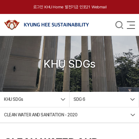
로그인
KHU Home
발전기금
인포21
Webmail
KHU SDGs
KHU SDGs
SDG 6
CLEAN WATER AND SANITATION - 2020