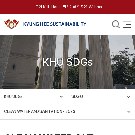
로그인
KHU Home
발전기금
인포21
Webmail
KHU SDGs
KHU SDGs
SDG 6
CLEAN WATER AND SANITATION - 2023