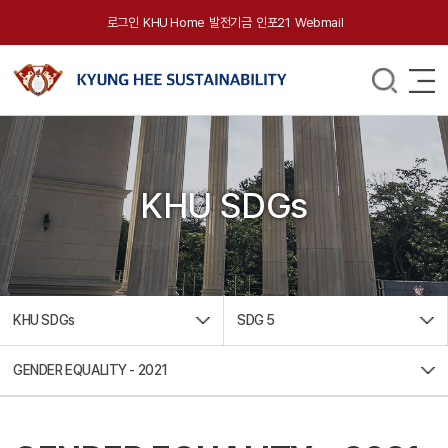
로그인
KHU Home
발전기금
인포21
Webmail
KHU SDGs
KHU SDGs
SDG 5
GENDER EQUALITY - 2021