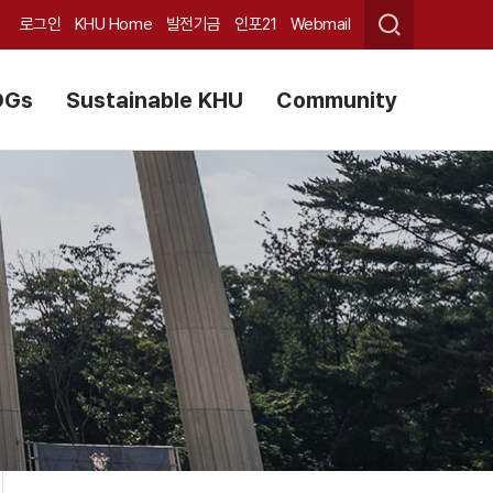
로그인
KHU Home
발전기금
인포21
Webmail
DGs
Sustainable KHU
Community