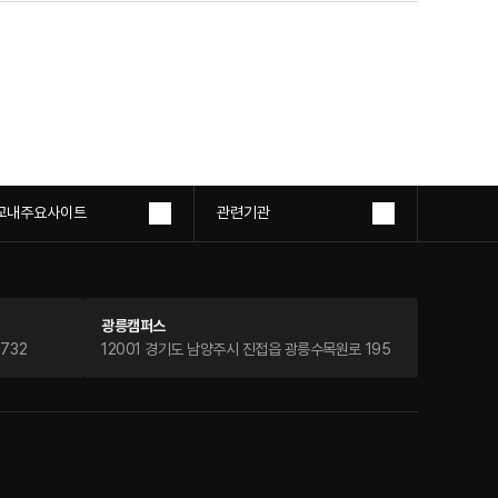
교내주요사이트
관련기관
광릉캠퍼스
732
12001 경기도 남양주시 진접읍 광릉수목원로 195